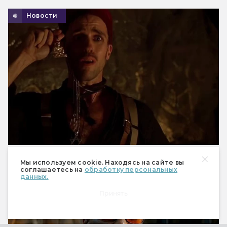
Новости
В новой «Мумии» вновь сыграют Кевин Дж.
Мы используем cookie. Находясь на сайте вы
О’Коннор и Одед Фер
соглашаетесь на
обработку персональных
данных.
Новости
Принять