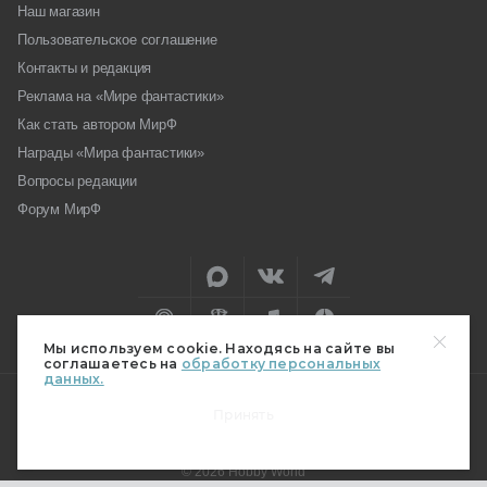
Наш магазин
Пользовательское соглашение
Контакты и редакция
Реклама на «Мире фантастики»
Как стать автором МирФ
Награды «Мира фантастики»
Вопросы редакции
Форум МирФ
Мы используем cookie. Находясь на сайте вы
соглашаетесь на
обработку персональных
данных.
Принять
18+
© 2026 Hobby World