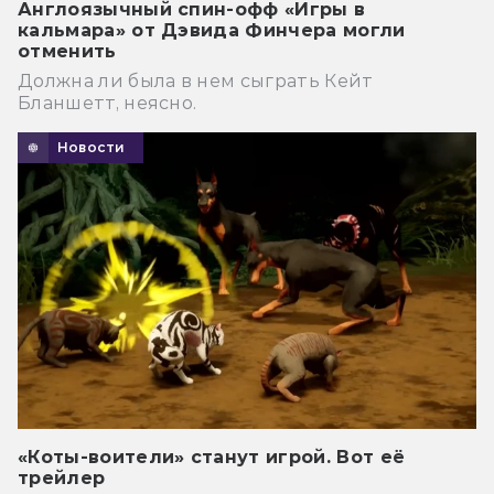
Англоязычный спин-офф «Игры в
кальмара» от Дэвида Финчера могли
отменить
Должна ли была в нем сыграть Кейт
Бланшетт, неясно.
Новости
«Коты-воители» станут игрой. Вот её
трейлер