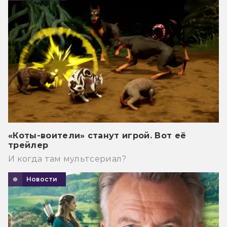
«Коты-воители» станут игрой. Вот её
трейлер
И когда там мультсериал?
Новости