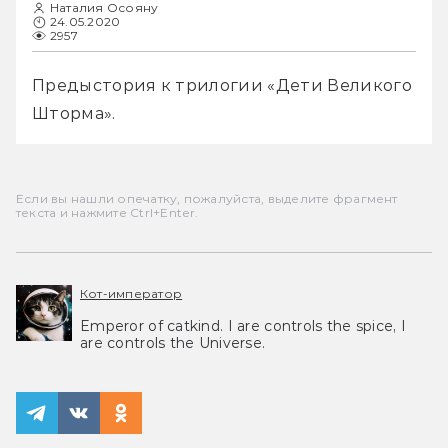
Наталия Осояну
24.05.2020
2957
Предыстория к трилогии «Дети Великого 
Шторма». 
Если вы нашли опечатку, пожалуйста, выделите фрагмент
текста и нажмите Ctrl+Enter.
Кот-император
Emperor of catkind. I are controls the spice, I
are controls the Universe.