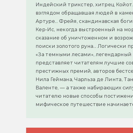
Индейский трикстер, хитрец Койот..
взглядом обращавшая людей в камень.
Артуре... Фрейя, скандинавская боги
Кер-Ис, некогда выстроенный на мор
сказание об уничтоженном и возрож
поиски золотого руна... Логически
«За темными лесами», легендарный 
представляет читателям лучшие со
престижных премий, авторов бестсе
Нила Геймана, Чарльза де Линта, Тан
Валенте, — а также набирающих силу
читателю новые способы постижения
мифическое путешествие начинаетс