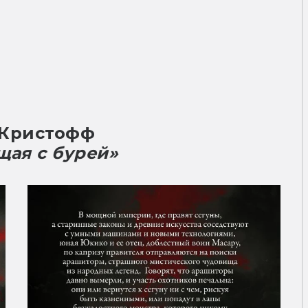
 в Мондримском саду (рассказ)
(рассказ)
eeds (рассказ)
e-World (рассказ)
 (рассказ)
з)
Кристофф
e Neighborhood Watch (рассказ)
щая с бурей»
vive an Epic Journey (рассказ)
e Rowan Tree (рассказ)
idens of the American West (рассказ)
oney When You Hear Her Scream (рассказ)
рассказ)
he Child of a Lie (рассказ)