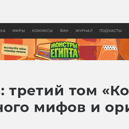
оздавались «Страшилы»:
«Одиссея» Нолана: что эт
, без которого не было
фильм сделал с Гомером и
ластелина колец»
Древней Грецией
УКА
МИРЫ
КОМИКСЫ
ФАН
ЖУРНАЛ
ПОДКАСТЫ
: третий том «К
ного мифов и ор