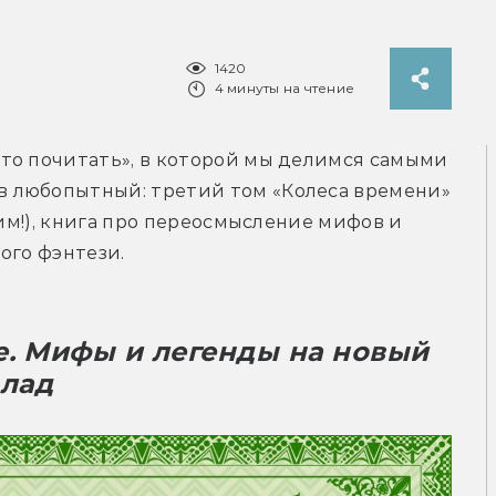
1420
4 минуты на чтение
то почитать», в которой мы делимся самыми 
 любопытный: третий том «Колеса времени» 
рим!), книга про переосмысление мифов и 
ого фэнтези.
. Мифы и легенды на новый 
лад