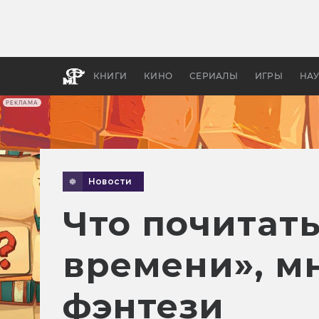
Как с
фильм
бы «В
КНИГИ
КИНО
СЕРИАЛЫ
ИГРЫ
НА
РЕКЛАМА
Новости
Что почитать
времени», м
фэнтези