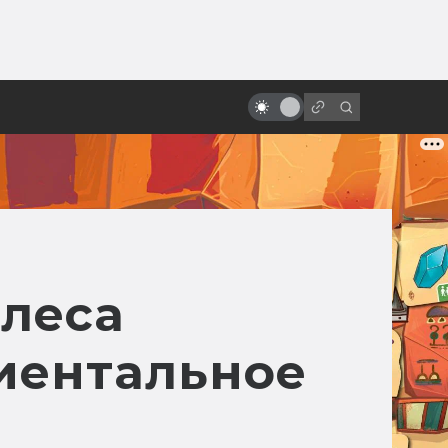
от
«Проклятые» фильмы. Смерть и
мистика на съёмках
олеса
иентальное