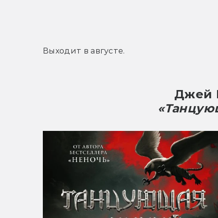
Танит Ли. Горгона (рассказ)
Чарльз де Линт. Мечты Мерлина
Элизабет Хэнд. Calypso in Berlin 
Лиза Ханетт, Анджела Слэттер. S
Выходит в августе.
Низи Шоул. Wonder-Worker-of-th
Низи Шоул. Thesea and Astaurius
Юн Ха Ли. Foxfire, Foxfire (расска
Джей 
Дарси Литтл Бэджер. Owl vs. th
«Танцую
Тэнси Райнер Робертс. How to Sur
Екатерина Седиа. Simargl and th
Кен Лю. The Ten Suns (рассказ)
Женевьева Валентайн. Armless Ma
Мария Дэвана Хэдли. Give Her H
Джон Ширли. Zhuyin (рассказ)
Рэйчел Поллак. Immortal Snake (
Соня Тааффе. A Wolf in Iceland Is t