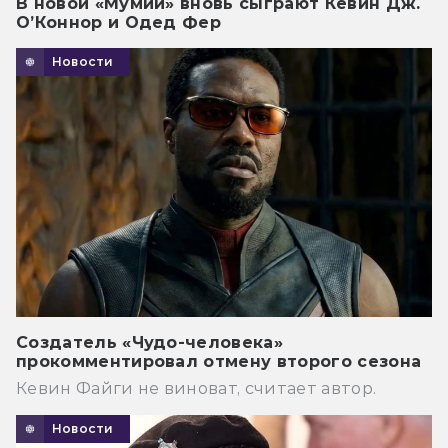
В новой «Мумии» вновь сыграют Кевин Дж.
О’Коннор и Одед Фер
Новости
Создатель «Чудо-человека»
прокомментировал отмену второго сезона
Кевин Файги не виноват, считает автор.
Новости