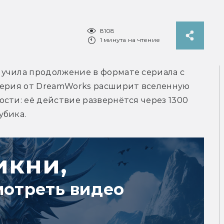
8108
1 минута на чтение
учила продолжение в формате сериала с 
серия от DreamWorks расширит вселенную 
сти: её действие развернётся через 1300 
убика.
икни,
мотреть видео