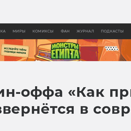
оздавались «Страшилы»:
«Одиссея» Нолана: что эт
, без которого не было
фильм сделал с Гомером и
ластелина колец»
Древней Грецией
УКА
МИРЫ
КОМИКСЫ
ФАН
ЖУРНАЛ
ПОДКАСТЫ
ин-оффа «Как п
звернётся в сов