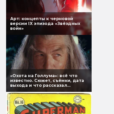
Арт: концепты к черновой
версии IX эпизода «Звёздных
войн»
«Охота на Голлума»: всё что
известно. Сюжет, съёмки, дата
выхода и что рассказал
Гэндальф