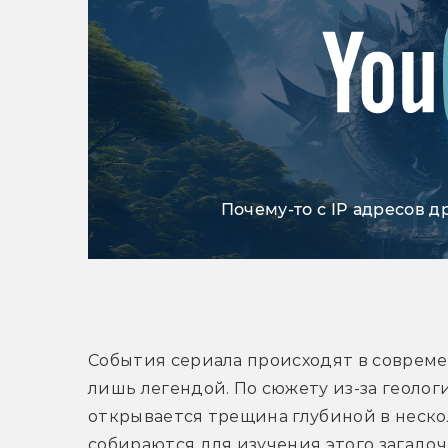
Почему-то с IP адресов д
События сериала происходят в совреме
лишь легендой. По сюжету из-за геолог
открывается трещина глубиной в нескол
собираются для изучения этого загадочн