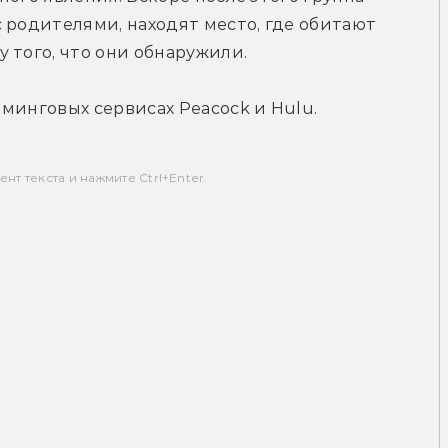
 родителями, находят место, где обитают 
 того, что они обнаружили.
минговых сервисах Peacock и Hulu.
т текста и нажмите Ctrl+Enter.