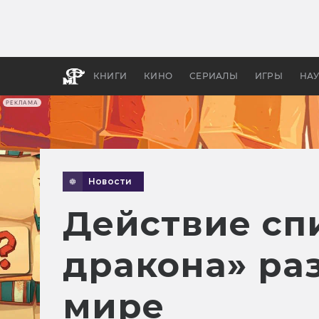
Как с
фильм
бы «В
КНИГИ
КИНО
СЕРИАЛЫ
ИГРЫ
НА
РЕКЛАМА
Новости
Действие сп
дракона» ра
мире