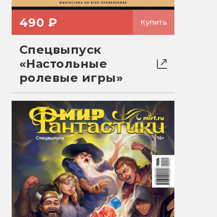
490 ₽
Купить
Спецвыпуск
«Настольные
ролевые игры»