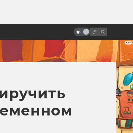
от
Фильмы на Хэллоуин: топ-10
риручить
ременном