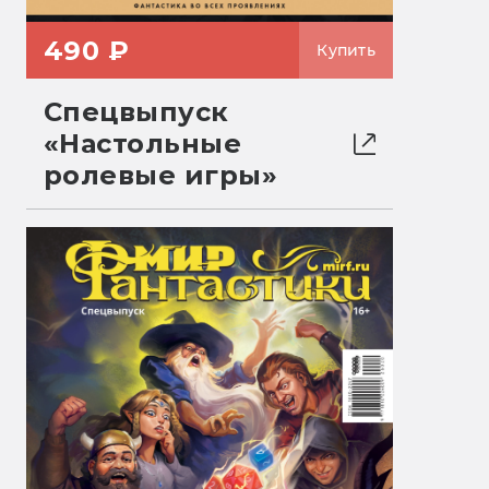
490 ₽
Купить
Спецвыпуск
«Настольные
ролевые игры»