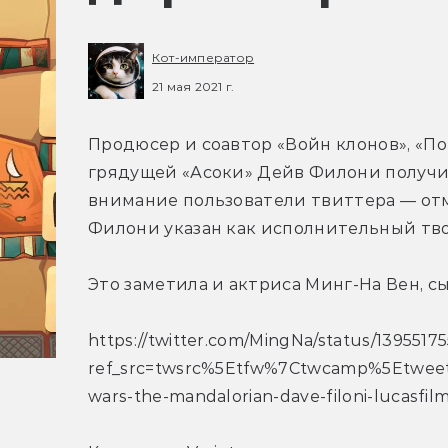
Кот-император
21 мая 2021 г.
Продюсер и соавтор «Войн клонов», «По
грядущей «Асоки» Дейв Филони получил
внимание пользователи твиттера — от
Филони указан как исполнительный тв
Это заметила и актриса Минг-На Вен, 
https://twitter.com/MingNa/status/139551
ref_src=twsrc%5Etfw%7Ctwcamp%5Etwee
wars-the-mandalorian-dave-filoni-lucasfil