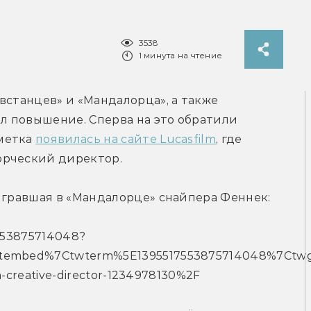
3538
1 минута на чтение
встанцев» и «Мандалорца», а также 
 повышение. Сперва на это обратили 
метка 
появилась на сайте Lucasfilm
, где 
орческий директор.
сыгравшая в «Мандалорце» снайпера Феннек:
7553875714048?
tembed%7Ctwterm%5E1395517553875714048%7Ctwgr
m-creative-director-1234978130%2F