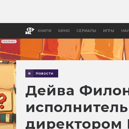
Какие
авгус
апока
детск
КНИГИ
КИНО
СЕРИАЛЫ
ИГРЫ
НА
РЕКЛАМА
Новости
Дейва Филон
исполнитель
директором 