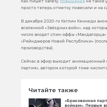
Как пишет Variety, 
повышение
 не такое 
просто теперь отметку повесили и на с
В декабре 2020-го Кэтлин Кеннеди анон
вселенной «Звёздных войн», над которы
число входят спин-оффы «Мандалорца» в
«Рейнджеров Новой Республики» (после
производства).
Сейчас в эфир выходит анимационный с
партия», автором которой тоже числит
Читайте также
«Бракованная парт
войнам». Первые 