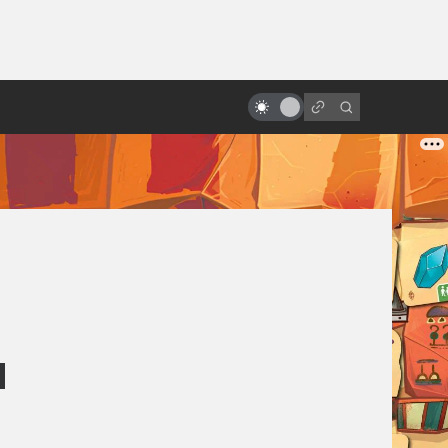
ы»:
«Бездна»: великолепный
ыло
подводный ад Джеймса
Кэмерона
м