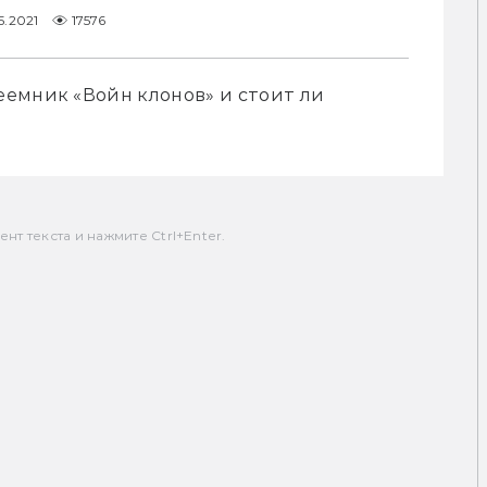
5.2021
17576
емник «Войн клонов» и стоит ли 
т текста и нажмите Ctrl+Enter.