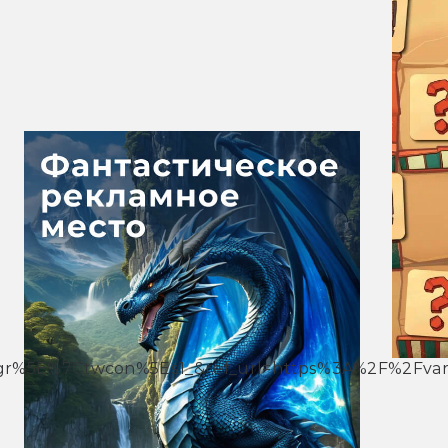
%5E%7Ctwcon%5Es1_&ref_url=https%3A%2F%2Fvar