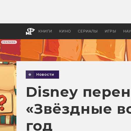
Какие
авгус
апока
детск
КНИГИ
КИНО
СЕРИАЛЫ
ИГРЫ
НА
РЕКЛАМА
Новости
Disney перен
«Звёздные в
год