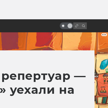
ы»:
«Человек-паук»: неснятые
ыло
экранизации и история фильма
Рэйми
 репертуар —
» уехали на