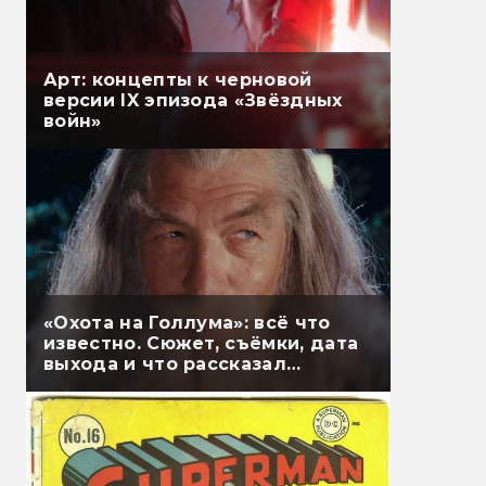
Арт: концепты к черновой
версии IX эпизода «Звёздных
войн»
«Охота на Голлума»: всё что
известно. Сюжет, съёмки, дата
выхода и что рассказал
Гэндальф