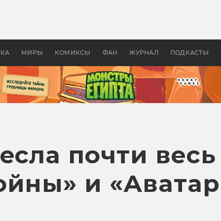
 фильмы смотреть в
Как создавались «Страшил
те 2026? В мире —
фильм, без которого не б
липсис, в России —
бы «Властелина колец»
ие комедии
УКА
МИРЫ
КОМИКСЫ
ФАН
ЖУРНАЛ
ПОДКАСТЫ
есла почти весь
ойны» и «Аватар