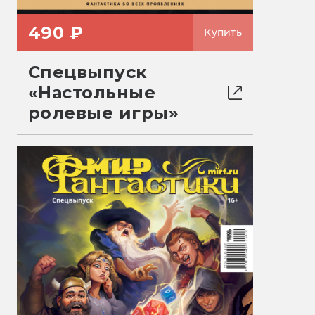
490 ₽
Купить
Спецвыпуск
«Настольные
ролевые игры»