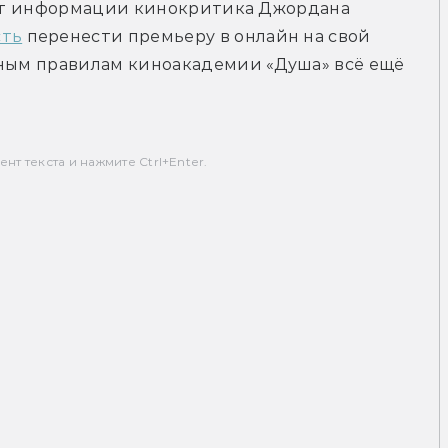
 от информации кинокритика Джордана 
сть
 перенести премьеру в онлайн на свой 
нным правилам киноакадемии «Душа» всё ещё 
т текста и нажмите Ctrl+Enter.