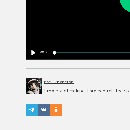
00:00
Кот-император
Emperor of catkind. I are controls the spi