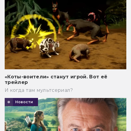
«Коты-воители» станут игрой. Вот её
трейлер
И когда там мультсериал?
Новости