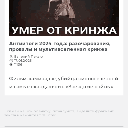
Антиитоги 2024 года: разочарования,
провалы и мультивселенная кринжа
Евгений Пекло
17.01.2025
11136
Фильм-камикадзе, убийца киновселенной 
и самые скандальные «Звёздные войны».
Если вы нашли опечатку, пожалуйста, выделите фрагмент
текста и нажмите Ctrl+Enter.