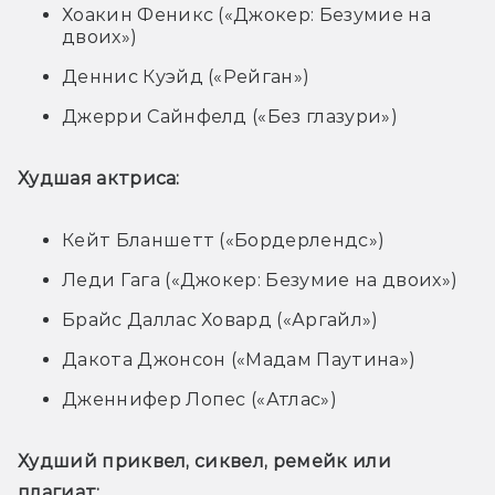
Хоакин Феникс («Джокер: Безумие на
двоих»)
Деннис Куэйд («Рейган»)
Джерри Сайнфелд («Без глазури»)
Худшая актриса:
Кейт Бланшетт («Бордерлендс»)
Леди Гага («Джокер: Безумие на двоих»)
Брайс Даллас Ховард («Аргайл»)
Дакота Джонсон («Мадам Паутина»)
Дженнифер Лопес («Атлас»)
Худший приквел, сиквел, ремейк или 
плагиат: