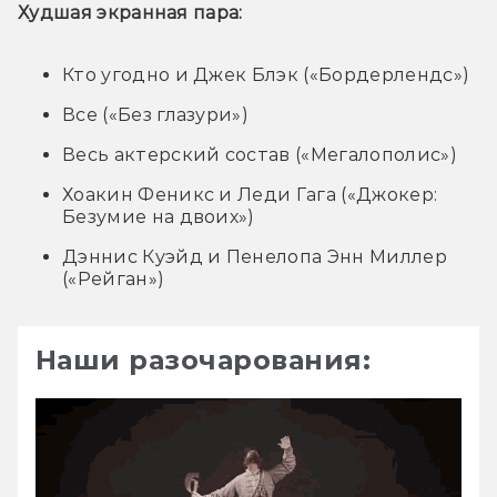
Худшая экранная пара:
Кто угодно и Джек Блэк («Бордерлендс»)
Все («Без глазури»)
Весь актерский состав («Мегалополис»)
Хоакин Феникс и Леди Гага («Джокер:
Безумие на двоих»)
Дэннис Куэйд и Пенелопа Энн Миллер
(«Рейган»)
Наши разочарования: