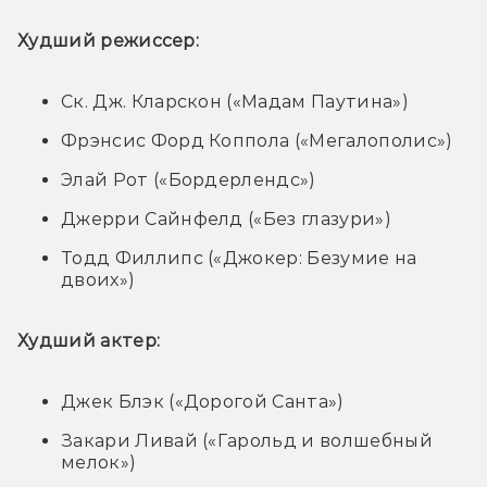
Худший режиссер:
Ск. Дж. Кларскон («Мадам Паутина»)
Фрэнсис Форд Коппола («Мегалополис»)
Элай Рот («Бордерлендс»)
Джерри Сайнфелд («Без глазури»)
Тодд Филлипс («Джокер: Безумие на
двоих»)
Худший актер:
Джек Блэк («Дорогой Санта»)
Закари Ливай («Гарольд и волшебный
мелок»)