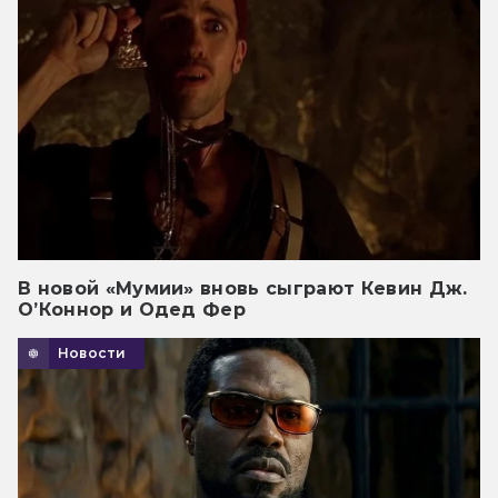
В новой «Мумии» вновь сыграют Кевин Дж.
О’Коннор и Одед Фер
Новости