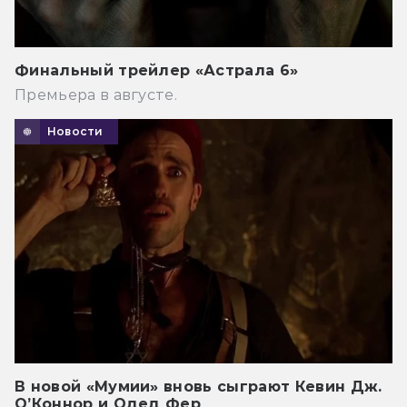
Финальный трейлер «Астрала 6»
Премьера в августе.
Новости
В новой «Мумии» вновь сыграют Кевин Дж.
О’Коннор и Одед Фер