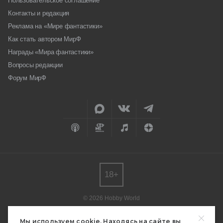
Пользовательское соглашение
Контакты и редакция
Реклама на «Мире фантастики»
Как стать автором МирФ
Награды «Мира фантастики»
Вопросы редакции
Форум МирФ
18+
© 2026 Hobby World
Любое использование материалов допускается только с согласия
редакции.
Мы используем cookie. Находясь на сайте вы