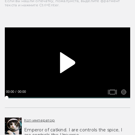
Если вы нашли опечатку, пожалуйста, выделите фрагмент
текста и нажмите Ctrl+Enter.
00:00
00:00
Кот-император
Emperor of catkind. I are controls the spice, I
are controls the Universe.