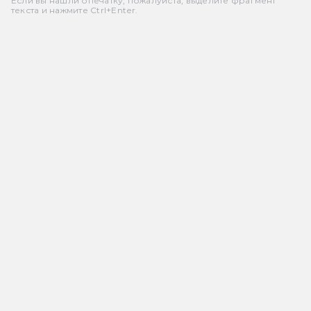
Если вы нашли опечатку, пожалуйста, выделите фрагмент
текста и нажмите Ctrl+Enter.