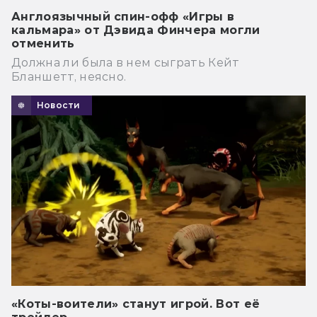
Англоязычный спин-офф «Игры в
кальмара» от Дэвида Финчера могли
отменить
Должна ли была в нем сыграть Кейт
Бланшетт, неясно.
Новости
«Коты-воители» станут игрой. Вот её