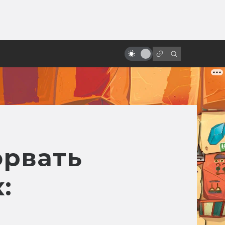
ы»:
Лучшие фильмы 2023 года:
ыло
фантастика, фэнтези и немного
безумия
орвать
: