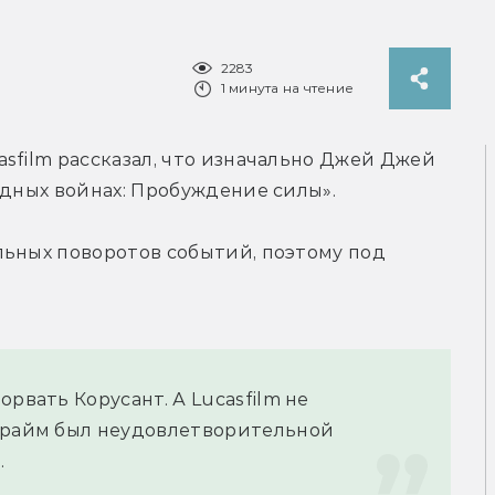
2283
1 минута на чтение
sfilm рассказал, что изначально Джей Джей 
здных войнах: Пробуждение силы».
ьных поворотов событий, поэтому под 
рвать Корусант. А Lucasfilm не 
Прайм был неудовлетворительной 
.