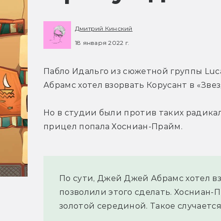
Дмитрий Кинский
18 января 2022 г.
Пабло Идальго из сюжетной группы Luca
Абрамс хотел взорвать Корусант в «Зве
Но в студии были против таких радикал
прицел попала Хосниан-Прайм.
По сути, Джей Джей Абрамс хотел взо
позволили этого сделать. Хосниан-
золотой серединой. Такое случается