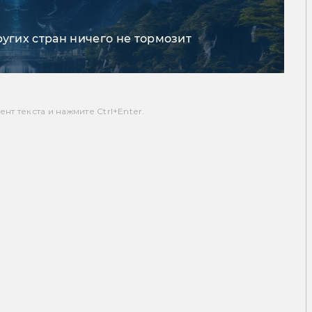
ругих стран ничего не тормозит
т текста и нажмите Ctrl+Enter.