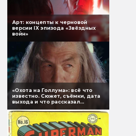
Арт: концепты к черновой
версии IX эпизода «Звёздных
войн»
«Охота на Голлума»: всё что
известно. Сюжет, съёмки, дата
выхода и что рассказал
Гэндальф