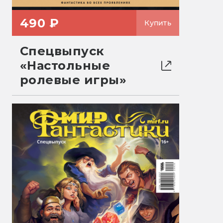
490 ₽
Купить
Спецвыпуск
«Настольные
ролевые игры»