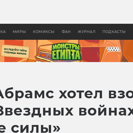
 фильмы смотреть в
Как создавались «Страшил
те 2026? В мире —
фильм, без которого не б
липсис, в России —
бы «Властелина колец»
ие комедии
УКА
МИРЫ
КОМИКСЫ
ФАН
ЖУРНАЛ
ПОДКАСТЫ
брамс хотел вз
Звездных войнах
е силы»