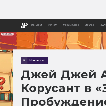
Какие
авгус
апока
детск
КНИГИ
КИНО
СЕРИАЛЫ
ИГРЫ
НА
РЕКЛАМА
Новости
Джей Джей А
Корусант в «
Пробуждени