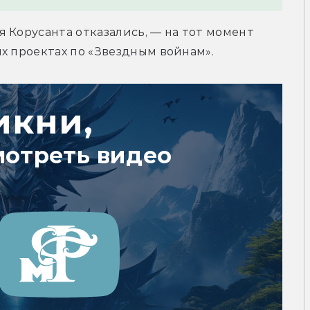
 Корусанта отказались, — на тот момент 
х проектах по «Звездным войнам».
икни,
мотреть видео