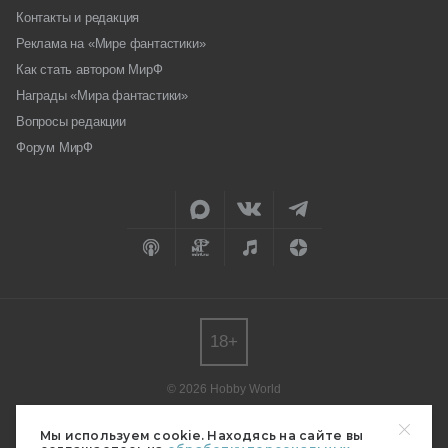
Контакты и редакция
Реклама на «Мире фантастики»
Как стать автором МирФ
Награды «Мира фантастики»
Вопросы редакции
Форум МирФ
18+
© 2026 Hobby World
Любое использование материалов допускается только с согласия
редакции.
Мы используем cookie. Находясь на сайте вы