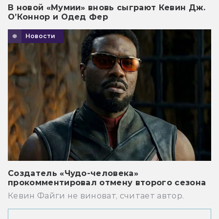
В новой «Мумии» вновь сыграют Кевин Дж.
О’Коннор и Одед Фер
Новости
Создатель «Чудо-человека»
прокомментировал отмену второго сезона
Кевин Файги не виноват, считает автор.