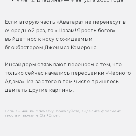
«Мег 2: Впадина» — 4 августа 2023 года
Если вторую часть «Аватара» не перенесут в 
очередной раз, то «Шазам! Ярость богов» 
выйдет нос к носу с ожидаемым 
блокбастером Джеймса Кэмерона.
Инсайдеры связывают переносы с тем, что 
только сейчас начались пересъёмки «Чёрного 
Адама». Из-за этого в том числе пришлось 
двигать другие картины.
Если вы нашли опечатку, пожалуйста, выделите фрагмент
текста и нажмите Ctrl+Enter.