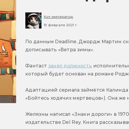
Кот-император
19 февраля 2021 г.
По данным Deadline, Джордж Мартин сно
дописывать «Ветра зимы».
Фантаст 
занял должность
 исполнительн
который будет основан на романе Родж
Адаптацией сериала займётся Калинда В
«Бойтесь ходячих мертвецов»). Она же
Желязны написал «Знаки дороги» в 1970-х
издательстве Del Rey. Книга рассказывае