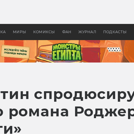
 фильмы смотреть в
Как создавались «Страшил
те 2026? В мире —
фильм, без которого не б
липсис, в России —
бы «Властелина колец»
ие комедии
УКА
МИРЫ
КОМИКСЫ
ФАН
ЖУРНАЛ
ПОДКАСТЫ
тин спродюсиру
ю романа Родже
ги»