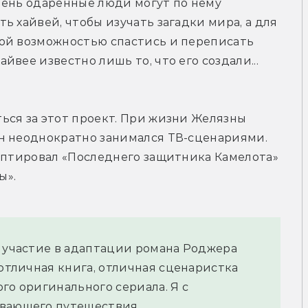
чень одарённые люди могут по нему 
 хайвей, чтобы изучать загадки мира, а для 
ой возможностью спастись и переписать 
вее известно лишь то, что его создали... 
ся за этот проект. При жизни Желязны 
н неоднократно занимался ТВ-сценариями. 
аптировал «Последнего защитника Камелота» 
ы».
 участие в адаптации романа Роджера 
отличная книга, отличная сценаристка 
го оригинального сериала. Я с 
ывающего путешествия.