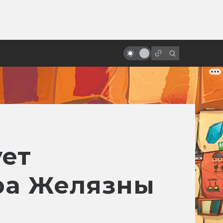
ы»:
Motion capture как искусство.
ыло
История и печаль «цифрового
актёрства»
ет
ра Желязны