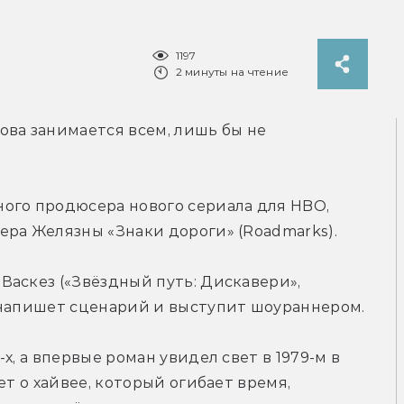
1197
2 минуты на чтение
ва занимается всем, лишь бы не 
ого продюсера нового сериала для HBO, 
ера Желязны «Знаки дороги» (Roadmarks).
аскез («Звёздный путь: Дискавери», 
 напишет сценарий и выступит шоураннером.
, а впервые роман увидел свет в 1979-м в 
т о хайвее, который огибает время, 