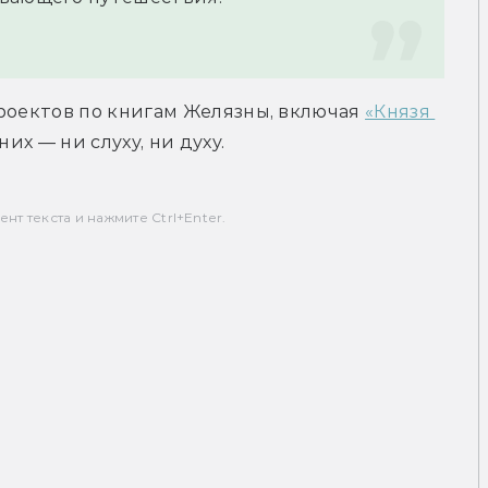
роектов по книгам Желязны, включая 
«Князя 
 них — ни слуху, ни духу.
т текста и нажмите Ctrl+Enter.