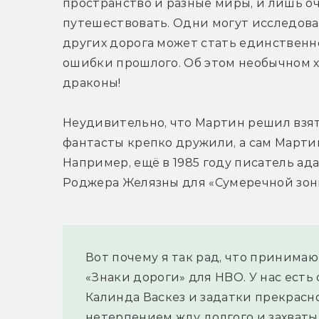
пространство и разные миры, и лишь о
путешествовать. Одни могут исследовать
других дорога может стать единственн
ошибки прошлого. Об этом необычном хай
драконы!
Неудивительно, что Мартин решил взять
фантасты крепко дружили, а сам Марти
Например, ещё в 1985 году писатель ад
Роджера Желязны для «Сумеречной зон
Вот почему я так рад, что принимаю
«Знаки дороги» для HBO. У нас есть 
Калинда Васкез и задатки прекрасно
нетерпением жду долгого и захват