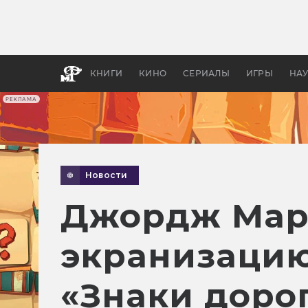
Какие
авгус
апока
детск
КНИГИ
КИНО
СЕРИАЛЫ
ИГРЫ
НА
РЕКЛАМА
Новости
Джордж Мар
экранизаци
«Знаки доро