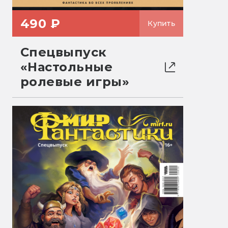
490 ₽
Купить
Спецвыпуск
«Настольные
ролевые игры»