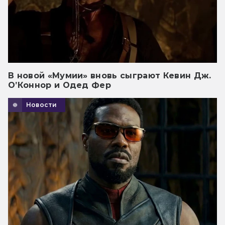
В новой «Мумии» вновь сыграют Кевин Дж.
О’Коннор и Одед Фер
Новости