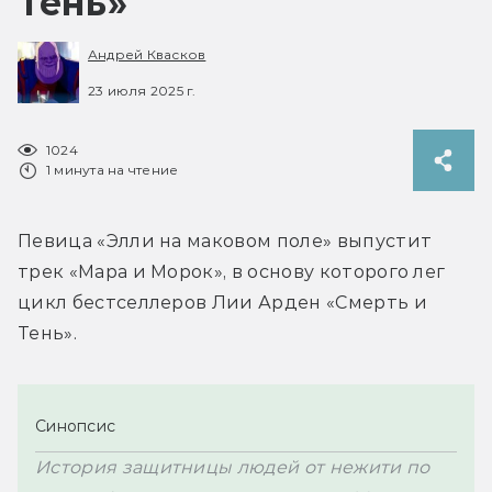
Тень»
Андрей Квасков
23 июля 2025 г.
1024
1 минута на чтение
Певица «Элли на маковом поле» выпустит 
трек «Мара и Морок», в основу которого лег 
цикл бестселлеров Лии Арден «Смерть и 
Тень». 
Синопсис
История защитницы людей от нежити по 