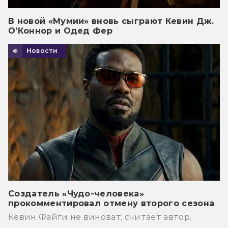
В новой «Мумии» вновь сыграют Кевин Дж.
О’Коннор и Одед Фер
Новости
Создатель «Чудо-человека»
прокомментировал отмену второго сезона
Кевин Файги не виноват, считает автор.