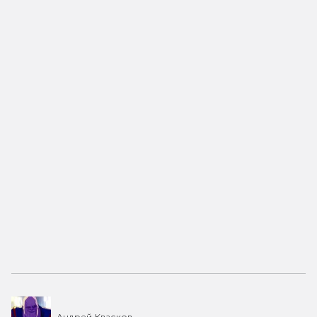
Андрей Квасков