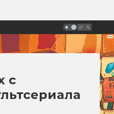
от
Заблуждения: Космос в кино
х с
ультсериала