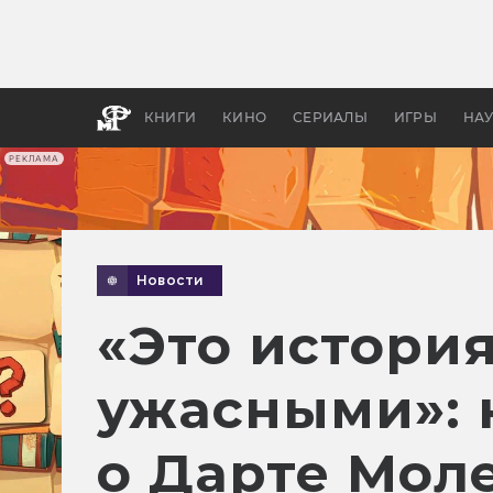
Как с
фильм
бы «В
КНИГИ
КИНО
СЕРИАЛЫ
ИГРЫ
НА
РЕКЛАМА
Новости
«Это история
ужасными»: 
о Дарте Мол