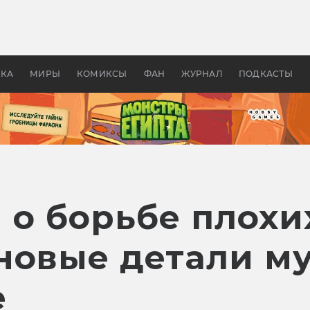
оздавались «Страшилы»:
«Одиссея» Нолана: что эт
, без которого не было
фильм сделал с Гомером и
ластелина колец»
Древней Грецией
УКА
МИРЫ
КОМИКСЫ
ФАН
ЖУРНАЛ
ПОДКАСТЫ
 о борьбе плохи
новые детали м
е