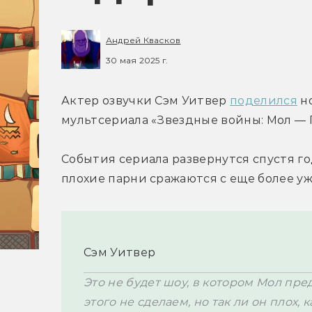
Андрей Квасков
30 мая 2025 г.
Актер озвучки Сэм Уитвер 
поделился
 н
мультсериала «Звездные войны: Мол — 
События сериала развернутся спустя год
плохие парни сражаются с еще более у
Сэм Уитвер
Это не будет шоу, в котором Мол пр
этого не сделаем, но так ли он плох, 