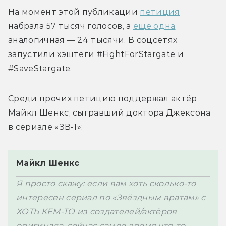
На момент этой публикации 
петиция
набрала 57 тысяч голосов, а 
ещё одна
аналогичная — 24 тысячи. 
В соцсетях 
запустили хэштеги 
#FightForStargate и 
#SaveStargate.
Среди прочих петицию поддержал актёр 
Майкл Шенкс, сыгравший доктора Джексона 
Майкл Шенкс
Я просто скажу: если вам хоть сколько-то 
интересен сериал по «Звёздным вратам» с  
ХОТЬ КЕМ-ТО из создателей/актёров 
оригинала, сейчас самое время что-то 