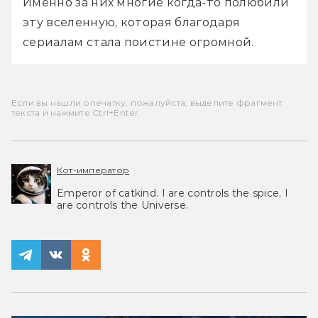
Именно за них многие когда-то полюбили 
эту вселенную, которая благодаря 
сериалам стала поистине огромной.
Если вы нашли опечатку, пожалуйста, выделите фрагмент
текста и нажмите Ctrl+Enter.
Кот-император
Emperor of catkind. I are controls the spice, I
are controls the Universe.