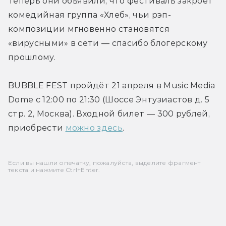
Теперь они объявили, что фестиваль закроет 
комедийная группа «Хлеб», чьи рэп-
композиции мгновенно становятся 
«вирусными» в сети — спасибо блогерскому 
прошлому.
BUBBLE FEST пройдёт 21 апреля в Music Media 
Dome с 12:00 по 21:30 (Шоссе Энтузиастов д. 5 
стр. 2, Москва). Входной билет — 300 рублей, 
приобрести 
можно здесь
.
Если вы нашли опечатку, пожалуйста, выделите фрагмент
текста и нажмите Ctrl+Enter.