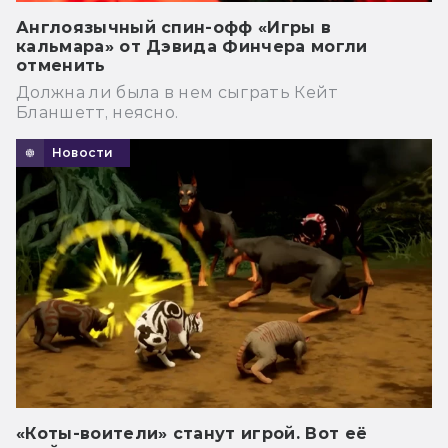
Англоязычный спин-офф «Игры в
кальмара» от Дэвида Финчера могли
отменить
Должна ли была в нем сыграть Кейт
Бланшетт, неясно.
Новости
«Коты-воители» станут игрой. Вот её