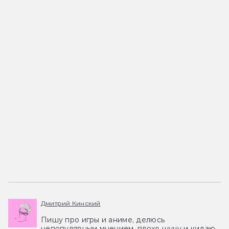
Дмитрий Кинский
Пишу про игры и аниме, делюсь
непопулярным мнением, плохо шучу и кидаю