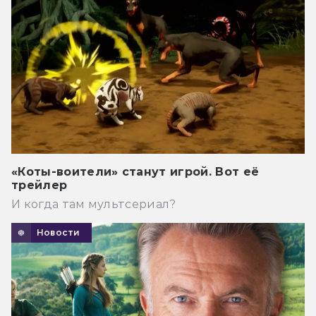
«Коты-воители» станут игрой. Вот её
трейлер
И когда там мультсериал?
Новости