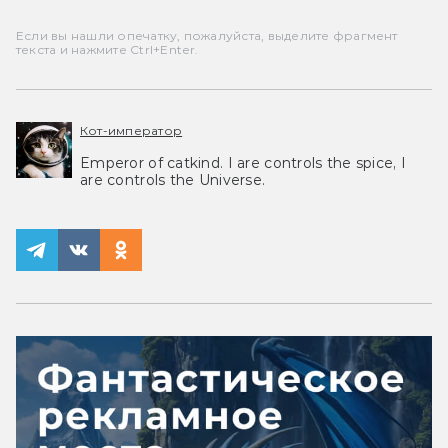
Если вы нашли опечатку, пожалуйста, выделите фрагмент
текста и нажмите Ctrl+Enter.
Кот-император
Emperor of catkind. I are controls the spice, I
are controls the Universe.