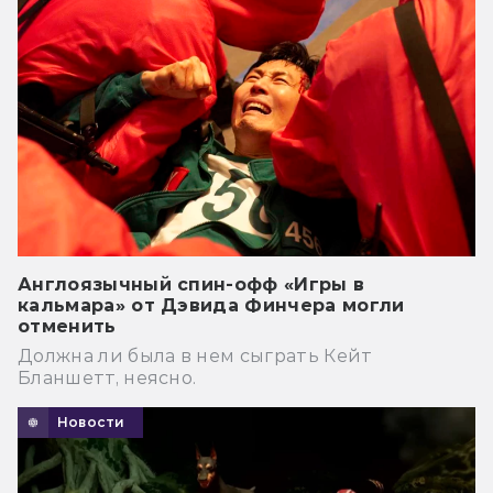
Англоязычный спин-офф «Игры в
кальмара» от Дэвида Финчера могли
отменить
Должна ли была в нем сыграть Кейт
Бланшетт, неясно.
Новости