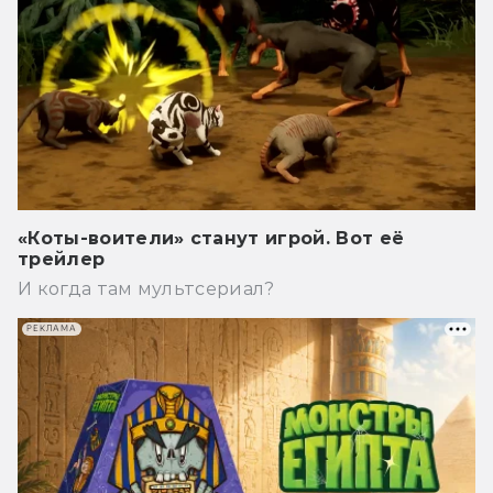
«Коты-воители» станут игрой. Вот её
трейлер
И когда там мультсериал?
РЕКЛАМА