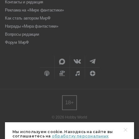
Контакты и редакция
Реклама на «Мире фантастики»
Как стать автором МирФ
Награды «Мира фантастики»
Вопросы редакции
Форум МирФ
18+
© 2026 Hobby World
Любое использование материалов допускается только с согласия
редакции.
Мы используем cookie. Находясь на сайте вы
соглашаетесь на
обработку персональных
Мнение авторов может не совпадать с мнением редакции.