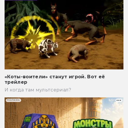
«Коты-воители» станут игрой. Вот её
трейлер
И когда там мультсериал?
РЕКЛАМА