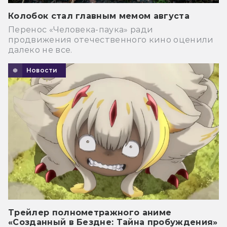
Колобок стал главным мемом августа
Перенос «Человека-паука» ради
продвижения отечественного кино оценили
далеко не все.
Новости
Трейлер полнометражного аниме
«Созданный в Бездне: Тайна пробуждения»