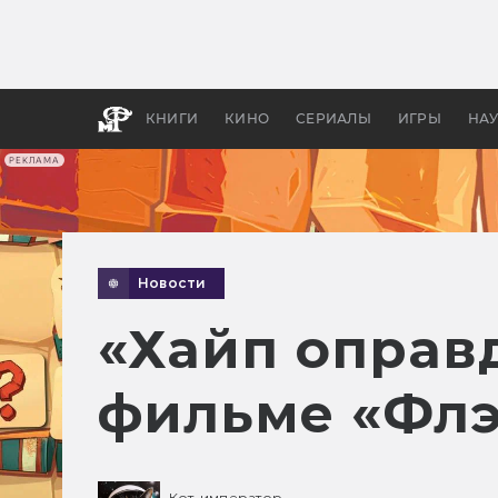
Какие
авгус
апока
детск
КНИГИ
КИНО
СЕРИАЛЫ
ИГРЫ
НА
РЕКЛАМА
Новости
«Хайп оправ
фильме «Фл
Кот-император