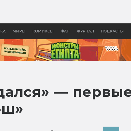
 фильмы смотреть в
Как создавались «Страшил
те 2026? В мире —
фильм, без которого не б
липсис, в России —
бы «Властелина колец»
ие комедии
УКА
МИРЫ
КОМИКСЫ
ФАН
ЖУРНАЛ
ПОДКАСТЫ
дался» — первые
эш»