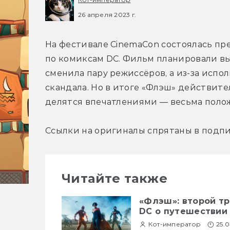
26 апреля 2023 г.
На фестивале CinemaCon состоялась пр
по комиксам DC. Фильм планировали вып
сменила пару режиссёров, а из-за испол
скандала. Но в итоге «Флэш» действите
делятся впечатлениями — весьма пол
Ссылки на оригиналы спрятаны в подпи
Читайте также
«Флэш»: второй т
DC о путешествии
Кот-император
25.