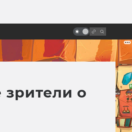
ы»:
Береги планету! 10
ыло
мультфильмов о защите
природы
 зрители о