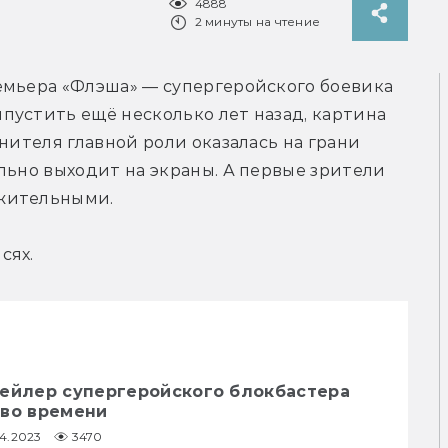
4888
2 минуты на чтение
емьера «Флэша» — супергеройского боевика 
устить ещё несколько лет назад, картина 
нителя главной роли оказалась на грани 
льно выходит на экраны. А первые зрители 
ожительными.
сях.
рейлер супергеройского блокбастера
 во времени
04.2023
3470