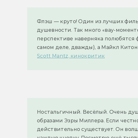
Флэш — круто! Один из лучших филь
душевности. Так много «вау-моменто
перспективе наверняка полюбятся ф
самом деле, дважды), а Майкл Китон
Scott Mantz, кинокритик
Ностальгичный. Весёлый. Очень душ
образами Эзры Миллера. Если честно
действительно существует. Он волш
каждую кнопку. Посмотрю ещё тысяч