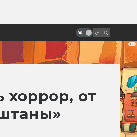
от
За что мы любим Роберта Дауни-
младшего
 хоррор, от
 штаны»