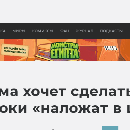
оздавались «Страшилы»:
«Одиссея» Нолана: что эт
, без которого не было
фильм сделал с Гомером и
ластелина колец»
Древней Грецией
УКА
МИРЫ
КОМИКСЫ
ФАН
ЖУРНАЛ
ПОДКАСТЫ
а хочет сделать
роки «наложат в