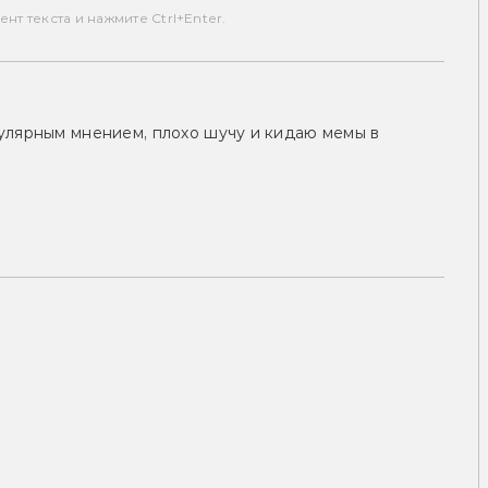
т текста и нажмите Ctrl+Enter.
улярным мнением, плохо шучу и кидаю мемы в