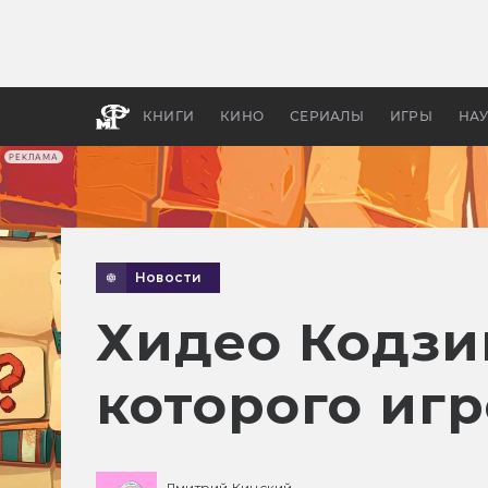
Как с
фильм
бы «В
КНИГИ
КИНО
СЕРИАЛЫ
ИГРЫ
НА
РЕКЛАМА
Новости
Хидео Кодзим
которого иг
Дмитрий Кинский