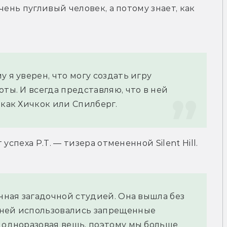
ень пугливый человек, а потому знает, как 
 я уверен, что могу создать игру 
ты. И всегда представляю, что в ней 
 как Хичкок или Спилберг.
успеха P.T. — тизера отмененной Silent Hill.
нная загадочной студией. Она вышла без 
ней использовались запрещенные 
 одноразовая вещь, поэтому мы больше 