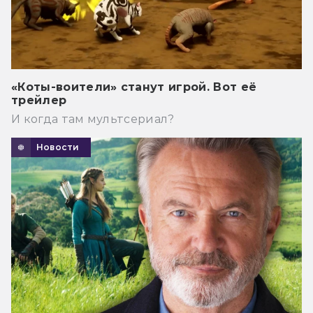
«Коты-воители» станут игрой. Вот её
трейлер
И когда там мультсериал?
Новости