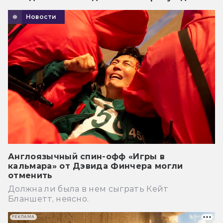
Новости
Англоязычный спин-офф «Игры в
кальмара» от Дэвида Финчера могли
отменить
Должна ли была в нем сыграть Кейт
Бланшетт, неясно.
РЕКЛАМА