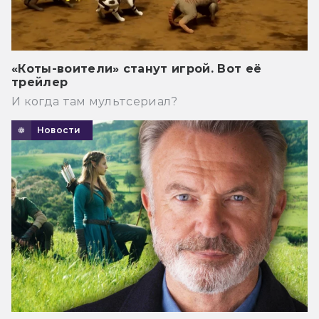
«Коты-воители» станут игрой. Вот её
трейлер
И когда там мультсериал?
Новости