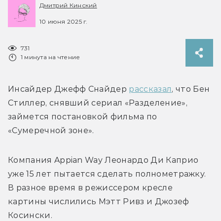
Дмитрий Кинский
10 июня 2025 г.
731
1 минута на чтение
Инсайдер Джефф Снайдер 
рассказал
, что Бен 
Стиллер, снявший сериал «Разделение», 
займется постановкой фильма по 
«Сумеречной зоне».
Компания Appian Way 
Леонардо Ди Каприо 
уже 15 лет пытается сделать полнометражку. 
В разное время в режиссером кресле 
картины числились Мэтт Ривз и Джозеф 
Косински.