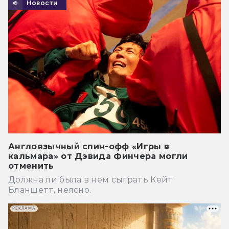
Новости
Англоязычный спин-офф «Игры в
кальмара» от Дэвида Финчера могли
отменить
Должна ли была в нем сыграть Кейт
Бланшетт, неясно.
РЕКЛАМА