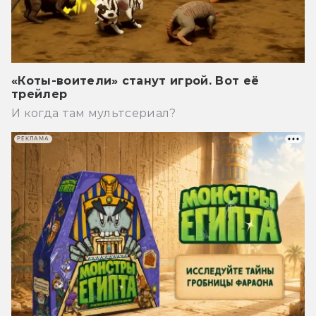
«Коты-воители» станут игрой. Вот её
трейлер
И когда там мультсериал?
РЕКЛАМА