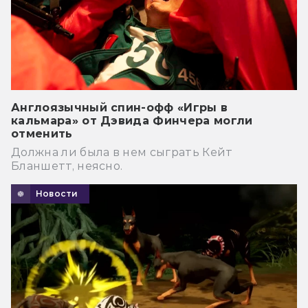
Англоязычный спин-офф «Игры в
кальмара» от Дэвида Финчера могли
отменить
Должна ли была в нем сыграть Кейт
Бланшетт, неясно.
Новости