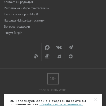
Контакты и редакция
Реклама на «Мире фантастики»
Как стать автором МирФ
Награды «Мира фантастики»
Вопросы редакции
Форум МирФ
18+
© 2026 Hobby World
Любое использование материалов допускается только с согласия
редакции.
Мы используем cookie. Находясь на сайте вы
соглашаетесь на
обработку персональных
Мнение авторов может не совпадать с мнением редакции.