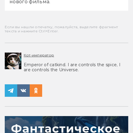
нового фильма.
Если вы нашли опечатку, пожалуйста, выделите фрагмент
текста и нажмите Ctrl+Enter.
Кот-император
Emperor of catkind. I are controls the spice, I
are controls the Universe.