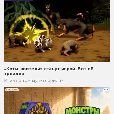
«Коты-воители» станут игрой. Вот её
трейлер
И когда там мультсериал?
РЕКЛАМА