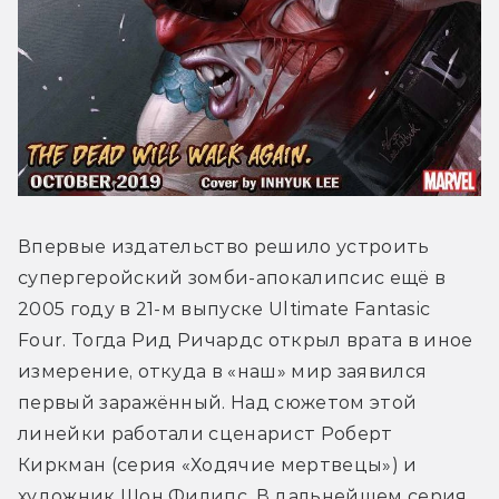
Впервые издательство решило устроить 
супергеройский зомби-апокалипсис ещё в 
2005 году в 21-м выпуске Ultimate Fantasic 
Four. Тогда Рид Ричардс открыл врата в иное 
измерение, откуда в «наш» мир заявился 
первый заражённый. Над сюжетом этой 
линейки работали сценарист Роберт 
Киркман (серия «Ходячие мертвецы») и 
художник Шон Филипс. В дальнейшем серия 