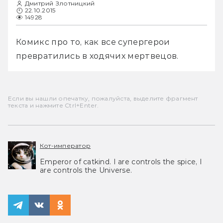
Дмитрий Злотницкий
22.10.2015
14928
Комикс про то, как все супергерои 
превратились в ходячих мертвецов.
Если вы нашли опечатку, пожалуйста, выделите фрагмент
текста и нажмите Ctrl+Enter.
Кот-император
Emperor of catkind. I are controls the spice, I
are controls the Universe.