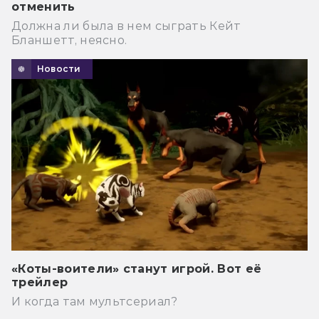
отменить
Должна ли была в нем сыграть Кейт
Бланшетт, неясно.
Новости
«Коты-воители» станут игрой. Вот её
трейлер
И когда там мультсериал?