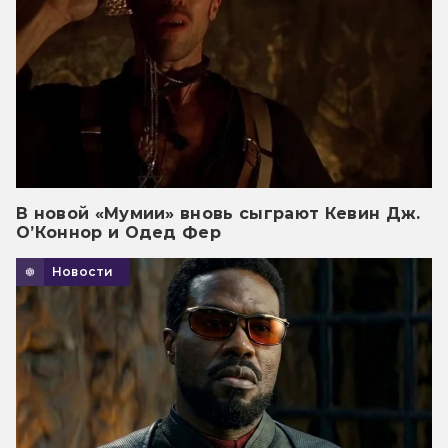
В новой «Мумии» вновь сыграют Кевин Дж.
О’Коннор и Одед Фер
Новости