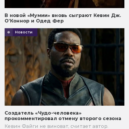
В новой «Мумии» вновь сыграют Кевин Дж.
О’Коннор и Одед Фер
Новости
Создатель «Чудо-человека»
прокомментировал отмену второго сезона
Кевин Файги не виноват, считает автор.