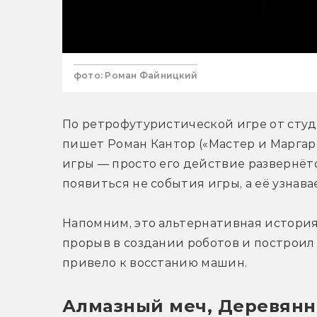
фото: Роман Файницкий
По ретрофутуристической игре от студ
пишет Роман Кантор («Мастер и Маргари
игры — просто его действие развернётс
появиться не события игры, а её узнава
Напомним, это альтернативная история
прорыв в создании роботов и построил 
привело к восстанию машин.
Алмазный меч, Деревян