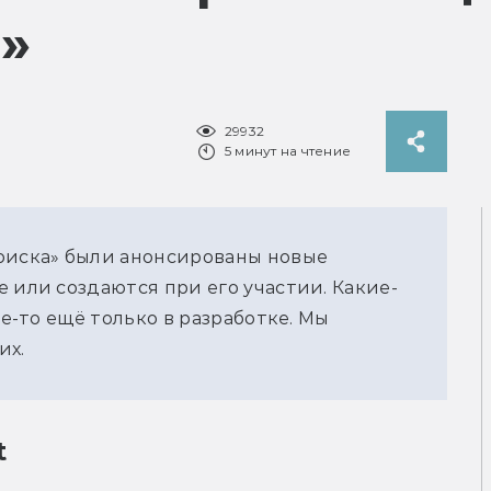
»
29932
5 минут на чтение
оиска» были анонсированы новые 
 или создаются при его участии. Какие-
ие-то ещё только в разработке. Мы 
их.
t