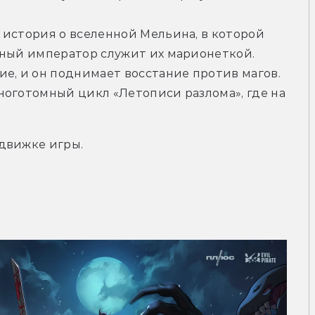
история о вселенной Мельина, в которой 
ьный император служит их марионеткой. 
е, и он поднимает восстание против магов. 
оготомный цикл «Летописи разлома», где на 
движке игры.