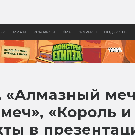
 фильмы смотреть в
Как создавались «Страшил
те 2026? В мире —
фильм, без которого не б
липсис, в России —
бы «Властелина колец»
ие комедии
УКА
МИРЫ
КОМИКСЫ
ФАН
ЖУРНАЛ
ПОДКАСТЫ
, «Алмазный меч
еч», «Король и 
кты в презентац