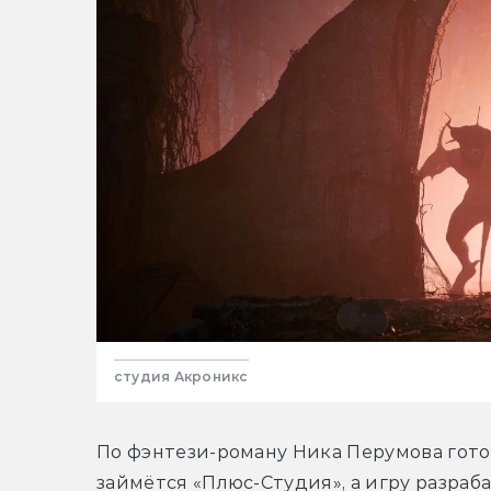
студия Акроникс
По фэнтези-роману Ника Перумова готов
займётся «Плюс-Студия», а игру разраб