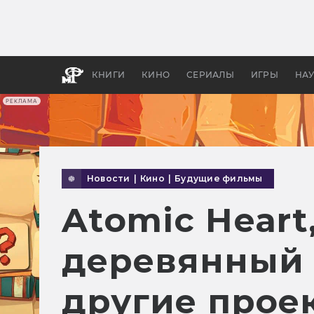
Какие
авгус
апока
детск
КНИГИ
КИНО
СЕРИАЛЫ
ИГРЫ
НА
РЕКЛАМА
Новости
|
Кино
|
Будущие фильмы
Atomic Heart
деревянный м
другие прое