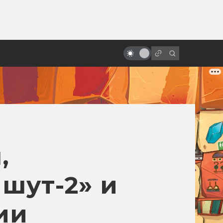
ы»:
ыло
Экранизации Булгакова:
проклятые, народные и забытые
,
шут-2» и
ии