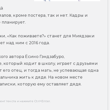
й 
ов, кроме постера, так и нет. Кадры и 
 планирует.
ки, «Как поживаете?» станет для Миядзаки 
т над ним с 2016 года.
го автора Ёсино Гэндзабуро, 
 который ходит в школу, играет с друзьями 
 его отец, и тогда мать, не успевающая одна 
альчика жить к дяде. На новом месте 
аписки, которую ему оставляет дядя.
т текста и нажмите Ctrl+Enter.