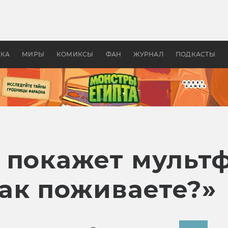
 фильмы смотреть в
Как создавались «Страшил
те 2026? В мире —
фильм, без которого не б
липсис, в России —
бы «Властелина колец»
ие комедии
УКА
МИРЫ
КОМИКСЫ
ФАН
ЖУРНАЛ
ПОДКАСТЫ
 покажет мульт
ак поживаете?»