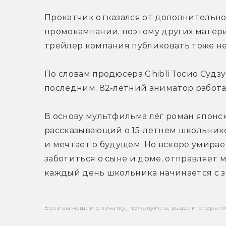
Прокатчик отказался от дополнительно
промокампании, поэтому других материал
трейлер компания публиковать тоже не
По словам продюсера Ghibli Тосио Судзу
последним. 82-летний аниматор работае
В основу мультфильма лёг роман японско
рассказывающий о 15-летнем школьнике,
и мечтает о будущем. Но вскоре умирает
заботиться о сыне и доме, отправляет м
каждый день школьника начинается с з
Если вы нашли опечатку, пожалуйста, выделите фрагмен