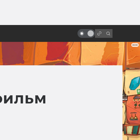
ы»:
Все фильмы про Алису
ыло
Селезнёву — от худшего к
лучшему
фильм