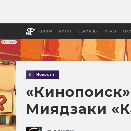
Какие
авгус
апока
детск
КНИГИ
КИНО
СЕРИАЛЫ
ИГРЫ
НА
РЕКЛАМА
Новости
«Кинопоиск»
Миядзаки «К
Кот-император