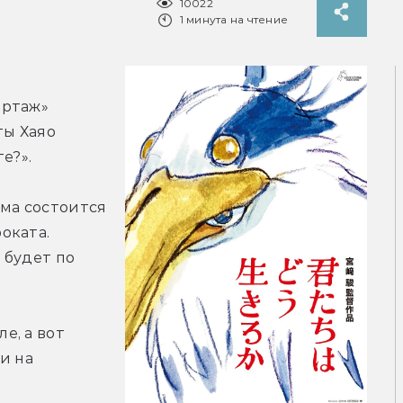
10022
1 минута на чтение
ртаж» 
ы Хаяо 
е?».
а состоится 
ката. 
будет по 
, а вот 
 на 