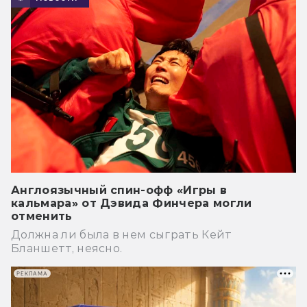
Англоязычный спин-офф «Игры в
кальмара» от Дэвида Финчера могли
отменить
Должна ли была в нем сыграть Кейт
Бланшетт, неясно.
РЕКЛАМА