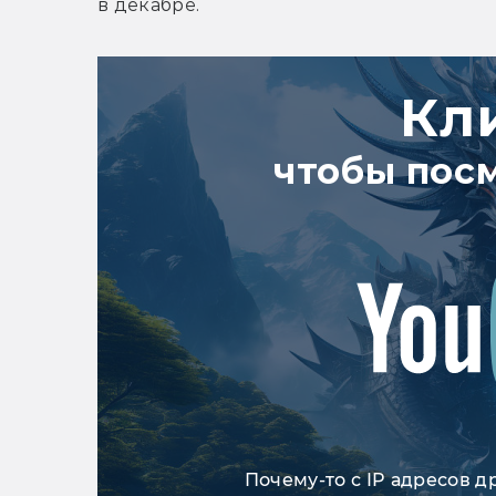
в декабре.
Кл
чтобы пос
Почему-то с IP адресов д