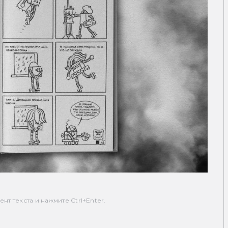
т текста и нажмите Ctrl+Enter.