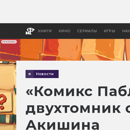
Какие
авгус
апока
детск
КНИГИ
КИНО
СЕРИАЛЫ
ИГРЫ
НА
РЕКЛАМА
Новости
«Комикс Паб
двухтомник 
Акишина