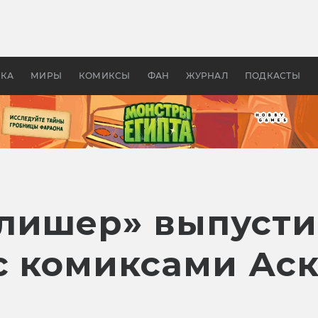
 фильмы смотреть в
Как создавались «Страшил
те 2026? В мире —
фильм, без которого не б
липсис, в России —
бы «Властелина колец»
ие комедии
УКА
МИРЫ
КОМИКСЫ
ФАН
ЖУРНАЛ
ПОДКАСТЫ
лишер» выпусти
с комиксами Ас