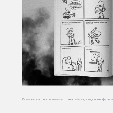
Если вы нашли опечатку, пожалуйста, выделите фрагмен