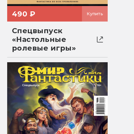
490 ₽
Купить
Спецвыпуск
«Настольные
ролевые игры»