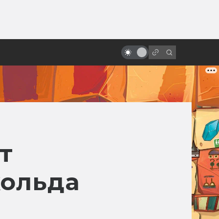
ы»:
ыло
Киберпанк-аниме: лучшее и
главное
т
кольда