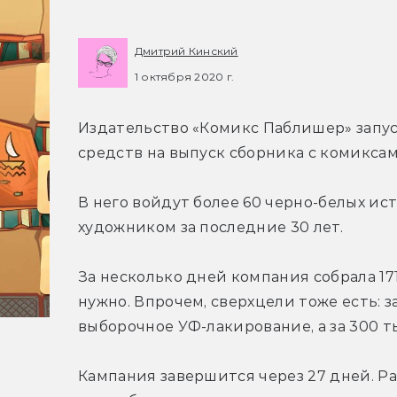
Дмитрий Кинский
1 октября 2020 г.
Издательство «Комикс Паблишер» запу
средств на выпуск сборника с комиксам
В него войдут более 60 черно-белых ис
художником за последние 30 лет.
За несколько дней компания собрала 171
нужно. Впрочем, сверхцели тоже есть: з
выборочное УФ-лакирование, а за 300 т
Кампания завершится через 27 дней. Р