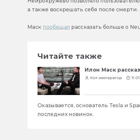
Нейрокружево позволяло пользователю
а также воскрешать себя после смерти.
Маск 
пообещал
 рассказать больше о Neu
Читайте также
Илон Маск рассказ
Кот-император
11.0
Оказывается, основатель Tesla и Spa
последних новинок. 