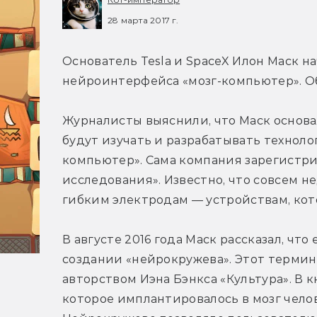
28 марта 2017 г.
Основатель Tesla и SpaceX Илон Маск на
нейроинтерфейса «мозг-компьютер». Об
Журналисты выяснили, что Маск основал
будут изучать и разрабатывать технол
компьютер». Сама компания зарегистри
исследования». Известно, что совсем н
гибким электродам — устройствам, кот
В августе 2016 года Маск рассказал, что
создании «нейрокружева». Этот термин 
авторством Иэна Бэнкса «Культура». В к
которое имплантировалось в мозг челов