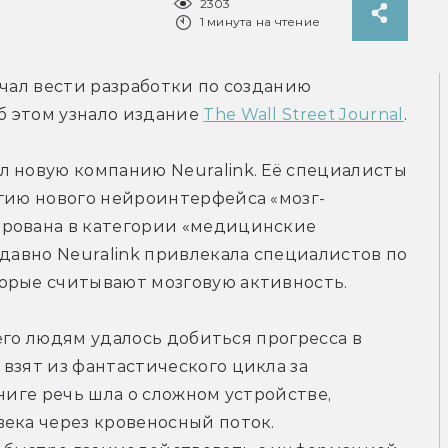
2303
1 минута на чтение
чал вести разработки по созданию 
 этом узнало издание 
The Wall Street Journal
.
 новую компанию Neuralink. Её специалисты 
огию нового нейроинтерфейса «мозг-
рована в категории «медицинские 
едавно Neuralink привлекала специалистов по 
орые считывают мозговую активность.
 его людям удалось добиться прогресса в 
взят из фантастического цикла за 
ниге речь шла о сложном устройстве, 
ека через кровеносный поток. 