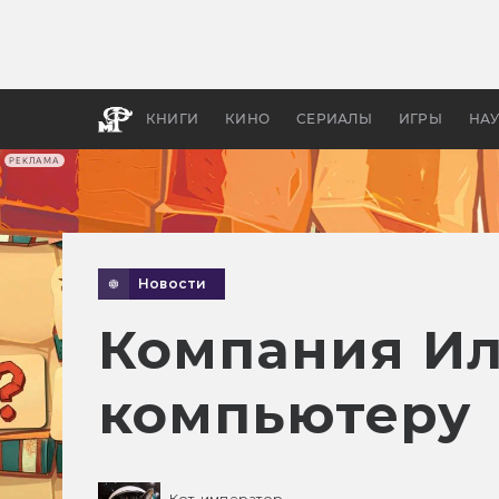
Как с
фильм
бы «В
КНИГИ
КИНО
СЕРИАЛЫ
ИГРЫ
НА
РЕКЛАМА
Новости
Компания Ил
компьютеру
Кот-император