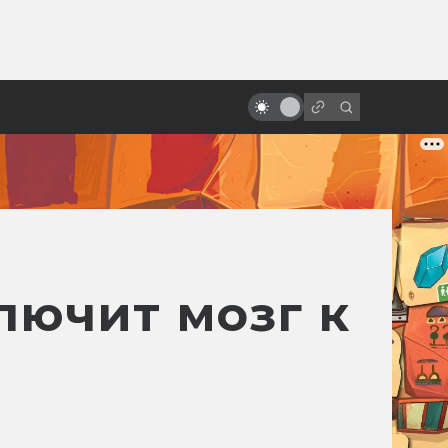
от
10 фильмов в жанре уся. Что
посмотреть перед выходом
«Шан-Чи и легенды десяти
колец»
лючит мозг к