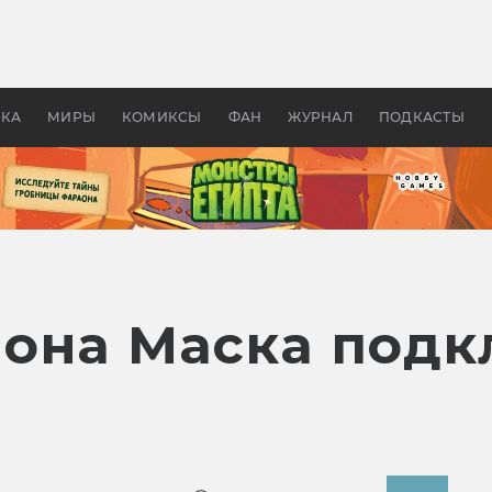
оздавались «Страшилы»:
«Одиссея» Нолана: что эт
, без которого не было
фильм сделал с Гомером и
ластелина колец»
Древней Грецией
УКА
МИРЫ
КОМИКСЫ
ФАН
ЖУРНАЛ
ПОДКАСТЫ
она Маска подк