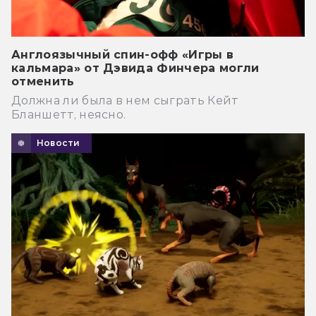
Англоязычный спин-офф «Игры в
кальмара» от Дэвида Финчера могли
отменить
Должна ли была в нем сыграть Кейт
Бланшетт, неясно.
Новости