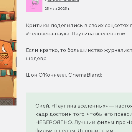
25 мая 2023 г.
Критики поделились в своих соцсетях 
«Человека-паука: Паутина вселенных».
Если кратко, то большинство журналист
шедевр.
Шон О'Коннелл, CinemaBland:
Окей, «Паутина вселенных» — насто
кадр достоин того, чтобы его повес
НЕВЕРОЯТНО. Лучший фильм про Чел
фильм в целом. Дорожите им.