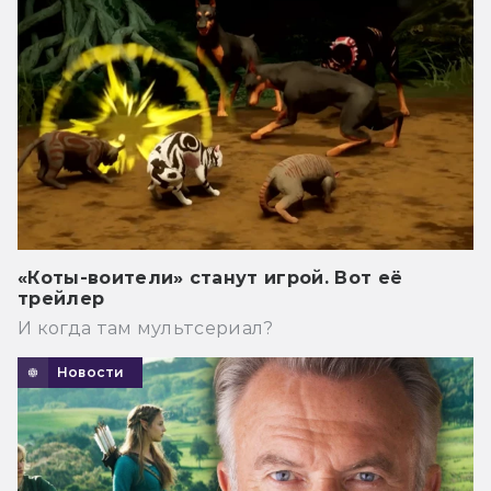
«Коты-воители» станут игрой. Вот её
трейлер
И когда там мультсериал?
Новости