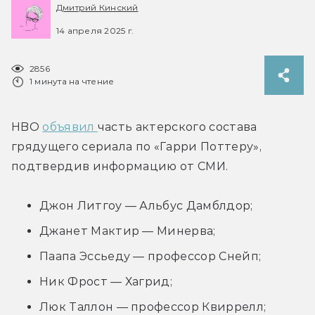
Дмитрий Кинский
14 апреля 2025 г.
2856
1 минута на чтение
HBO 
объявил 
часть актерского состава 
грядущего сериала по «Гарри Поттеру», 
подтвердив информацию от СМИ.
Джон Литгоу — Альбус Дамблдор;
Джанет Мактир — Минерва;
Паапа Эссьеду — профессор Снейп;
Ник Фрост — Хагрид;
Люк Таллон — профессор Квиррелл;