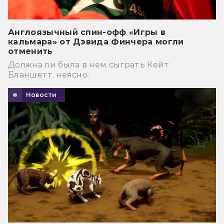
Англоязычный спин-офф «Игры в
кальмара» от Дэвида Финчера могли
отменить
Должна ли была в нем сыграть Кейт
Бланшетт, неясно.
Новости