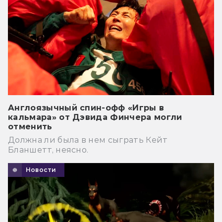
Англоязычный спин-офф «Игры в
кальмара» от Дэвида Финчера могли
отменить
Должна ли была в нем сыграть Кейт
Бланшетт, неясно.
Новости