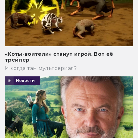
«Коты-воители» станут игрой. Вот её
трейлер
И когда там мультсериал?
Новости