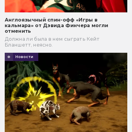
Англоязычный спин-офф «Игры в
кальмара» от Дэвида Финчера могли
отменить
Должна ли была в нем сыграть Кейт
Бланшетт, неясно.
Новости