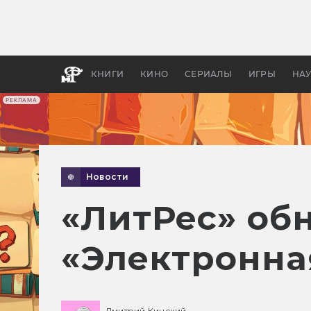
Какие
авгус
апока
детск
КНИГИ
КИНО
СЕРИАЛЫ
ИГРЫ
НА
РЕКЛАМА
Новости
«ЛитРес» об
«Электронна
Дмитрий Кинский