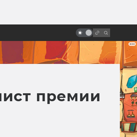
ы»:
Береги планету! 10
ыло
мультфильмов о защите
природы
лист премии