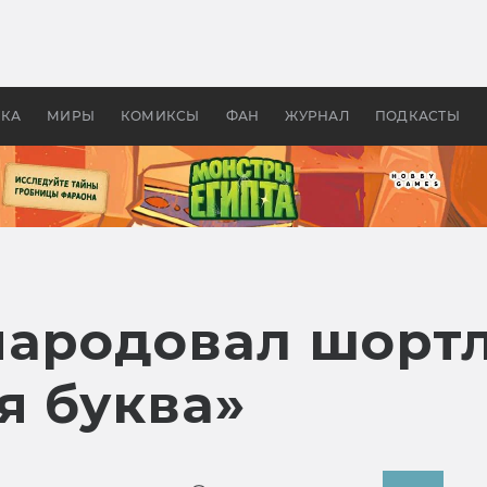
 фильмы смотреть в
Как создавались «Страшил
те 2026? В мире —
фильм, без которого не б
липсис, в России —
бы «Властелина колец»
ие комедии
УКА
МИРЫ
КОМИКСЫ
ФАН
ЖУРНАЛ
ПОДКАСТЫ
народовал шорт
я буква»