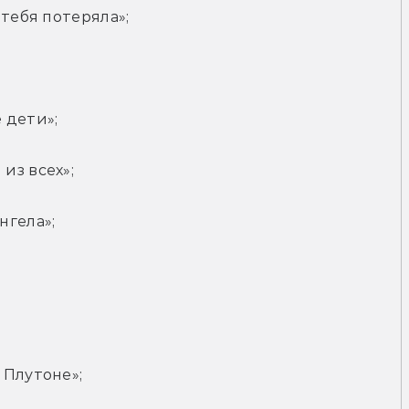
 тебя потеряла»;
 дети»;
из всех»;
нгела»;
 Плутоне»;