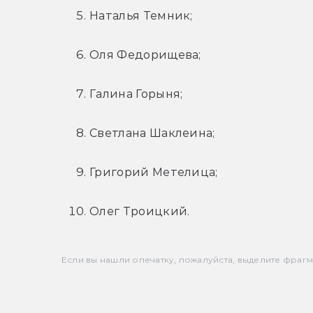
Наталья Темник;
Оля Федорищева;
Галина Горыня;
Светлана Шаклеина;
Григорий Метелица;
Олег Троицкий.
Если вы нашли опечатку, пожалуйста, выделите фрагмен