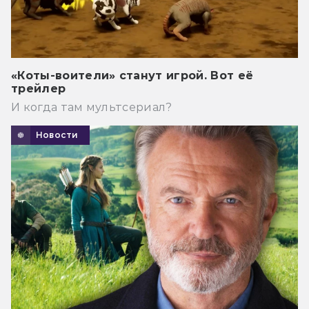
«Коты-воители» станут игрой. Вот её
трейлер
И когда там мультсериал?
Новости