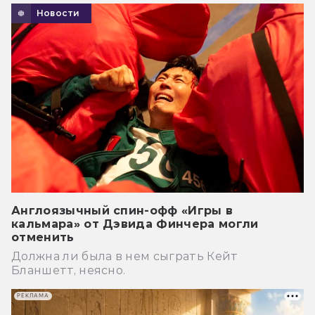
Новости
Англоязычный спин-офф «Игры в
кальмара» от Дэвида Финчера могли
отменить
Должна ли была в нем сыграть Кейт
Бланшетт, неясно.
РЕКЛАМА