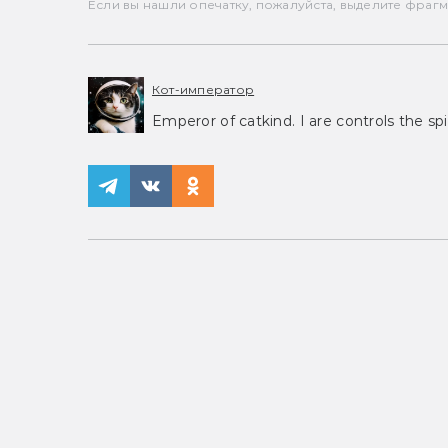
Если вы нашли опечатку, пожалуйста, выделите фрагмен
Кот-император
Emperor of catkind. I are controls the spi