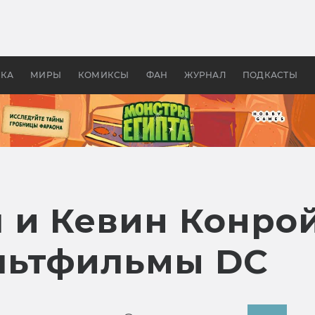
оздавались «Страшилы»:
«Одиссея» Нолана: что эт
, без которого не было
фильм сделал с Гомером и
ластелина колец»
Древней Грецией
УКА
МИРЫ
КОМИКСЫ
ФАН
ЖУРНАЛ
ПОДКАСТЫ
 и Кевин Конро
льтфильмы DC