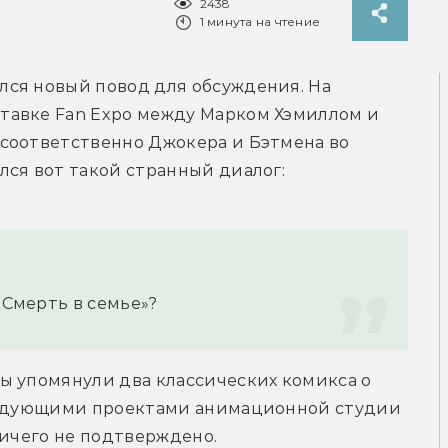
2438
1 минута на чтение
ся новый повод для обсуждения. На 
авке Fan Expo между Марком Хэмиллом и 
соответственно Джокера и Бэтмена во 
лся вот такой странный диалог:
 Смерть в семье»?
ы упомянули два классических комикса о 
следующими проектами анимационной студии 
ничего не подтверждено.