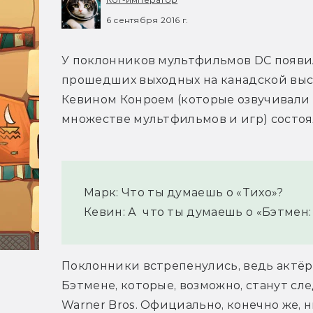
6 сентября 2016 г.
У поклонников мультфильмов DC появил
прошедших выходных на канадской выст
Кевином Конроем (которые озвучивали 
множестве мультфильмов и игр) состоя
Марк: Что ты думаешь о «Тихо»?
Кевин: А  что ты думаешь о «Бэтмен:
Поклонники встрепенулись, ведь актёр
Бэтмене, которые, возможно, станут 
Warner Bros. Официально, конечно же, 