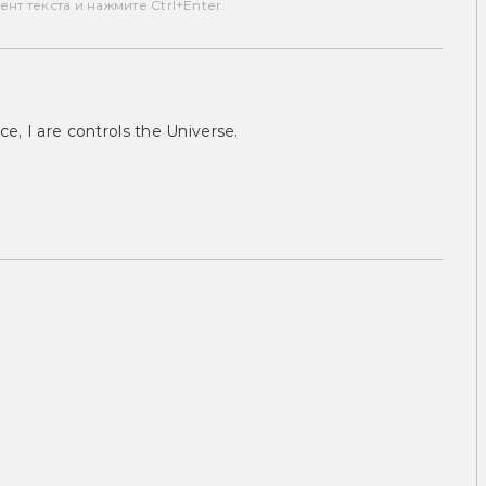
т текста и нажмите Ctrl+Enter.
ce, I are controls the Universe.