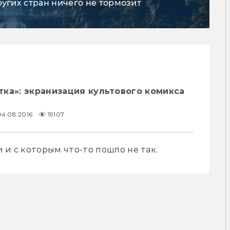
ругих стран ничего не тормозит
ка»: экранизация культового комикса
04.08.2016
19107
 и с которым что-то пошло не так.