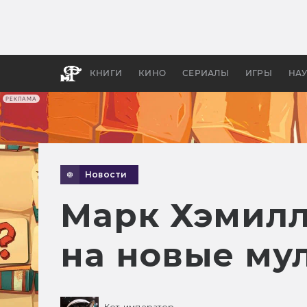
Как с
фильм
бы «В
КНИГИ
КИНО
СЕРИАЛЫ
ИГРЫ
НА
РЕКЛАМА
Новости
Марк Хэмилл
на новые му
Кот-император