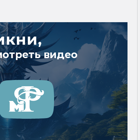
икни,
мотреть видео