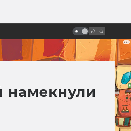
от
Как рождалась «Месть ситхов»:
прежний финал «Звёздных войн»
й намекнули