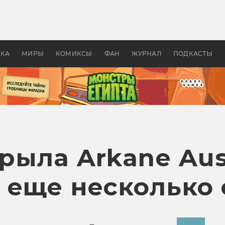
 фильмы смотреть в
Как создавались «Страшил
те 2026? В мире —
фильм, без которого не б
липсис, в России —
бы «Властелина колец»
ие комедии
УКА
МИРЫ
КОМИКСЫ
ФАН
ЖУРНАЛ
ПОДКАСТЫ
крыла Arkane Aus
 еще несколько 