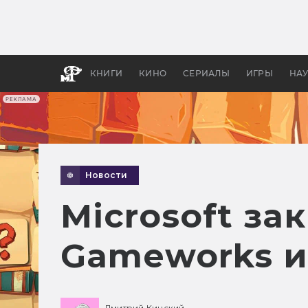
Какие
авгус
апока
детск
КНИГИ
КИНО
СЕРИАЛЫ
ИГРЫ
НА
РЕКЛАМА
Новости
Microsoft за
Gameworks и
Дмитрий Кинский