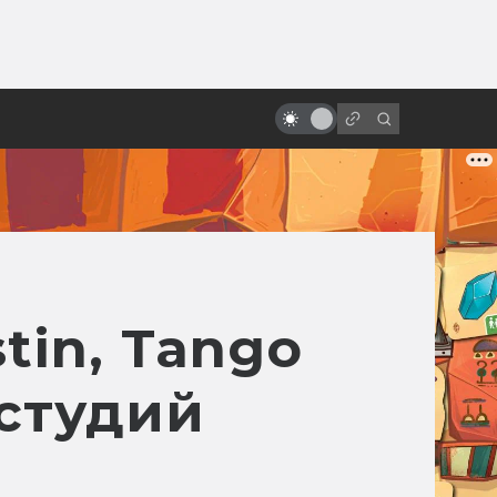
ы»:
ыло
Фильм «Бесконечная история»:
сказка нашего детства
tin, Tango
студий