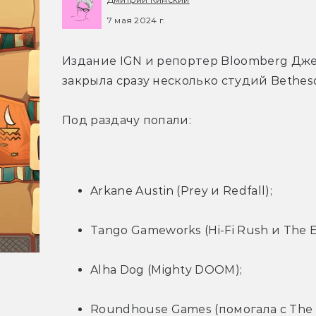
7 мая 2024 г.
Издание IGN и репортер Bloomberg Джей
закрыла сразу несколько студий Bethes
Под раздачу попали:
Arkane Austin (Prey и Redfall);
Tango Gameworks (Hi-Fi Rush и The Ev
Alha Dog (Mighty DOOM);
Roundhouse Games (помогала с The El