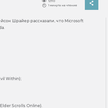
12110
1 минута на чтение
сон Шрайер рассказали, что Microsoft 
da.
il Within);
der Scrolls Online).