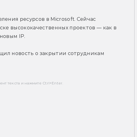
ения ресурсов в Microsoft. Сейчас 
ске высококачественных проектов — как в 
новым IP.
бщил новость о закрытии сотрудникам 
т текста и нажмите Ctrl+Enter.